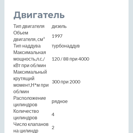
Двигатель
Тип двигателя
дизель
Объем
1997
двигателя, см³
Тип наддува
турбонаддув
Максимальная
мощность,л.с./
120 / 88 при 4000
кВт при об/мин
Максимальный
крутящий
300 при 2000
момент,Н*м при
об/мин
Расположение
рядное
цилиндров
Количество
4
цилиндров
Число клапанов
2
на цилиндр