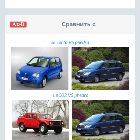
Сравнить с
seicento VS phedra
lm002 VS phedra