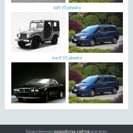
taft VS phedra
karif VS phedra
Качественная
разработка сайтов
для всех