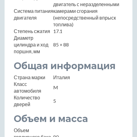
двигатель с неразделенными
Система питания
камерами сгорания
двигателя
(непосредственный впрыск
топлива)
Степень сжатия
17.1
Диаметр
цилиндра и ход
85 × 88
поршня, мм
Общая информация
Страна марки
Италия
Класс
M
автомобиля
Количество
5
дверей
Объем и масса
Объем
топливного бака,
80