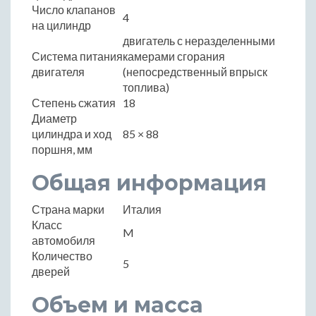
Число клапанов
4
на цилиндр
двигатель с неразделенными
Система питания
камерами сгорания
двигателя
(непосредственный впрыск
топлива)
Степень сжатия
18
Диаметр
цилиндра и ход
85 × 88
поршня, мм
Общая информация
Страна марки
Италия
Класс
M
автомобиля
Количество
5
дверей
Объем и масса