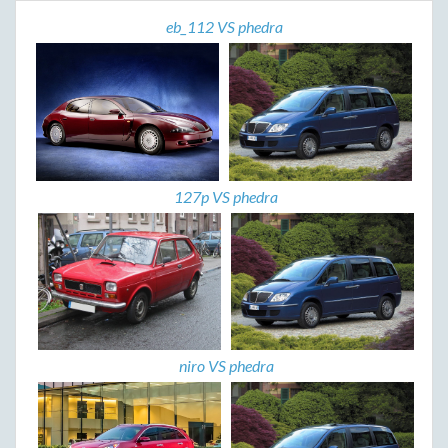
eb_112 VS phedra
127p VS phedra
niro VS phedra