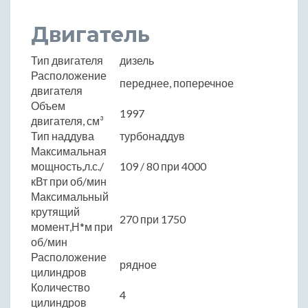
Двигатель
Тип двигателя
дизель
Расположение
переднее, поперечное
двигателя
Объем
1997
двигателя, см³
Тип наддува
турбонаддув
Максимальная
мощность,л.с./
109 / 80 при 4000
кВт при об/мин
Максимальный
крутящий
270 при 1750
момент,Н*м при
об/мин
Расположение
рядное
цилиндров
Количество
4
цилиндров