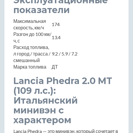
Эксплуатационные
показатели
Максимальная
174
скорость, км/ч
Разгон до 100 км/
13.4
ч, с
Расход топлива,
л город / трасса /
9.2 / 5.9 / 7.2
смешанный
Марка топлива
ДТ
Lancia Phedra 2.0 MT
(109 л.с.):
Итальянский
минивэн с
характером
Lancia Phedra — это минивэн, который сочетает в