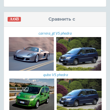
Сравнить с
carrera_gt VS phedra
qubo VS phedra