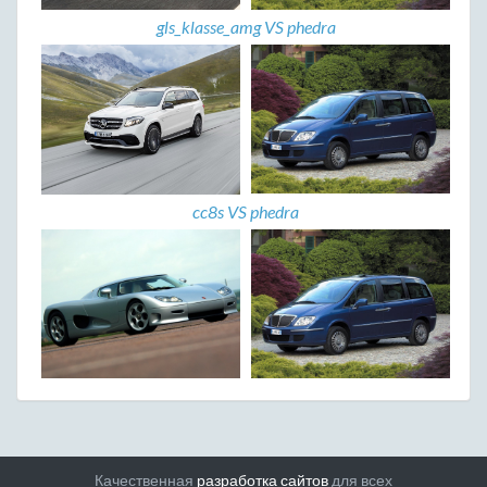
gls_klasse_amg VS phedra
cc8s VS phedra
Качественная
разработка сайтов
для всех