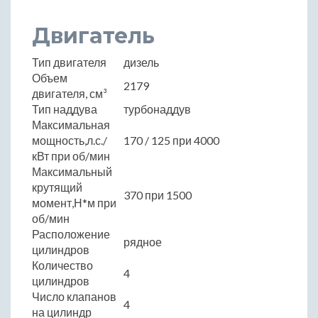
Двигатель
Тип двигателя
дизель
Объем
2179
двигателя, см³
Тип наддува
турбонаддув
Максимальная
мощность,л.с./
170 / 125 при 4000
кВт при об/мин
Максимальный
крутящий
370 при 1500
момент,Н*м при
об/мин
Расположение
рядное
цилиндров
Количество
4
цилиндров
Число клапанов
4
на цилиндр