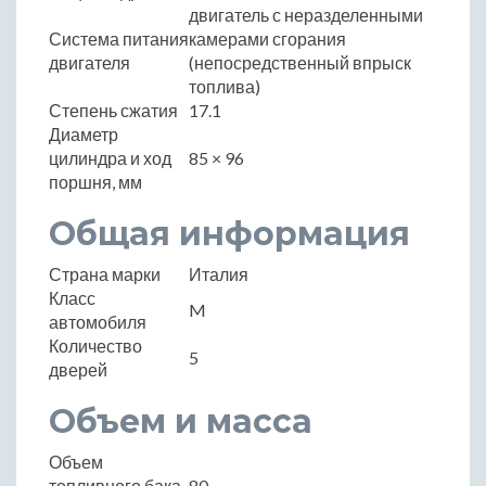
двигатель с неразделенными
Система питания
камерами сгорания
двигателя
(непосредственный впрыск
топлива)
Степень сжатия
17.1
Диаметр
цилиндра и ход
85 × 96
поршня, мм
Общая информация
Страна марки
Италия
Класс
M
автомобиля
Количество
5
дверей
Объем и масса
Объем
топливного бака,
80