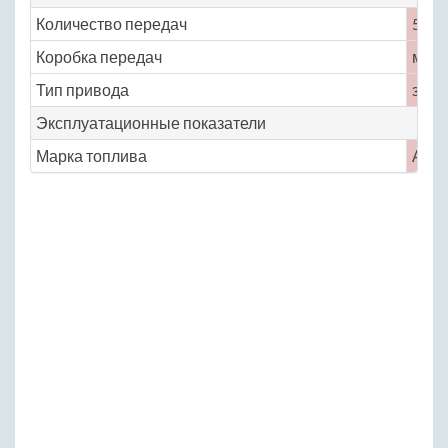
Количество передач
5
Коробка передач
меха
Тип привода
задн
Эксплуатационные показатели
Марка топлива
АИ-