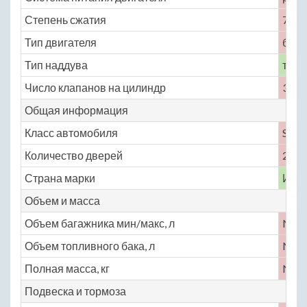
Степень сжатия
7.7
Тип двигателя
бенз
Тип наддува
турб
Число клапанов на цилиндр
3
Общая информация
Класс автомобиля
S
Количество дверей
2
Страна марки
Ита
Объем и масса
Объем багажника мин/макс, л
No
Объем топливного бака, л
No
Полная масса, кг
No
Подвеска и тормоза