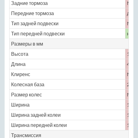
Задние тормоза
No
Передние тормоза
диск
Тип задней подвески
No
Тип передней подвески
неза
Размеры в мм
Высота
1310
Длина
4043
Клиренс
No
Колесная база
2400
Размер колес
No
Ширина
1714
Ширина задней колеи
1460
Ширина передней колеи
1458
Трансмиссия