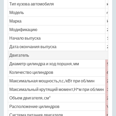
Тип кузова автомобиля
купе
Модель
mase
Марка
karif
Модификацию
2.8 M
Начало выпуска
1988
Дата окончания выпуска
2000
Двигатель
Диаметр цилиндра и ход поршня, мм
94 ×
Количество цилиндров
6
Максимальная мощность,л.с./кВт при об/мин
250 
Максимальный крутящий момент,Н*м при об/мин
373 
Объем двигателя, см³
2790
Расположение цилиндров
V-об
Система питания двигателя
расп