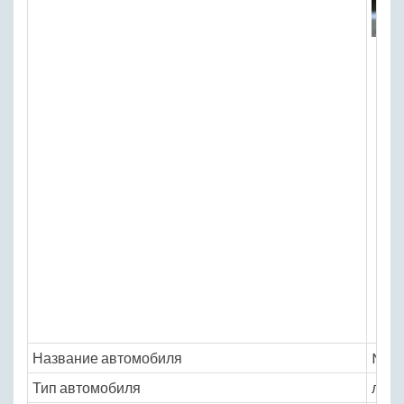
Название автомобиля
Mase
Тип автомобиля
легк