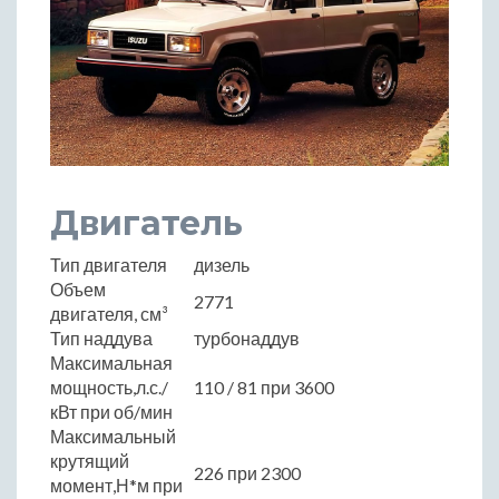
Двигатель
Тип двигателя
дизель
Объем
2771
двигателя, см³
Тип наддува
турбонаддув
Максимальная
мощность,л.с./
110 / 81 при 3600
кВт при об/мин
Максимальный
крутящий
226 при 2300
момент,Н*м при