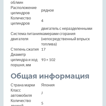
об/мин
Расположение
рядное
цилиндров
Количество
4
цилиндров
двигатель с неразделенными
Система питания
камерами сгорания
двигателя
(непосредственный впрыск
топлива)
Степень сжатия
17
Диаметр
цилиндра и ход
93 × 102
поршня, мм
Общая информация
Страна марки
Япония
Класс
J
автомобиля
Количество
5
дверей