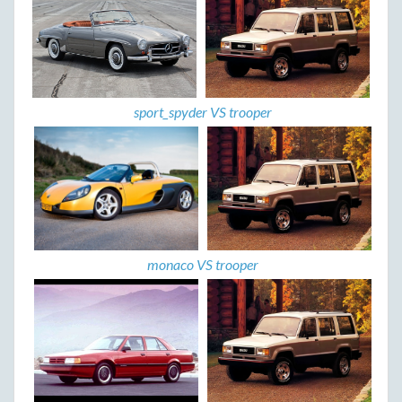
sport_spyder VS trooper
monaco VS trooper