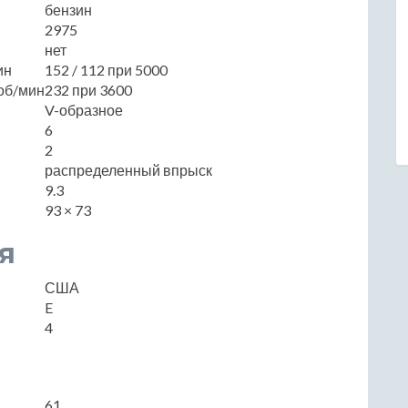
бензин
2975
нет
ин
152 / 112 при 5000
об/мин
232 при 3600
V-образное
6
2
распределенный впрыск
9.3
93 × 73
я
США
E
4
61