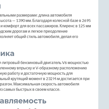
ы
ельными размерами: длина автомобиля
высота — 1390 мм. Благодаря колесной базе в 2695
 и комфорт для всех пассажиров. Клиренс в 125 мм
одским дорогам и легкое преодоление
полняет общий стиль автомобиля, делая его
мика
0-литровый бензиновый двигатель V6 мощностью
еленному впрыску и V-образному расположению
ную работу и достаточную мощность для
льный крутящий момент в 232 Н·м достигается при
 разгон. Максимальная скорость автомобиля
 из самых быстрых в своем классе.
равляемость