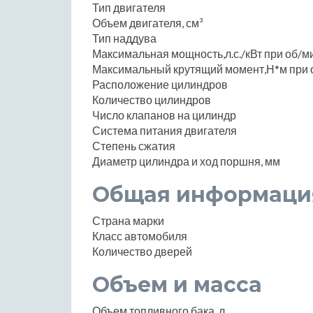
Тип двигателя
Объем двигателя, см³
Тип наддува
Максимальная мощность,л.с./кВт при об/м
Максимальный крутящий момент,Н*м при 
Расположение цилиндров
Количество цилиндров
Число клапанов на цилиндр
Система питания двигателя
Степень сжатия
Диаметр цилиндра и ход поршня, мм
Общая информаци
Страна марки
Класс автомобиля
Количество дверей
Объем и масса
Объем топливного бака, л