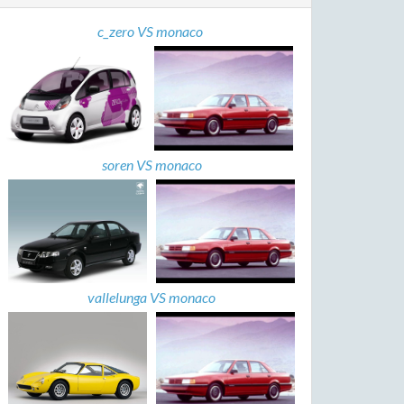
c_zero VS monaco
soren VS monaco
vallelunga VS monaco