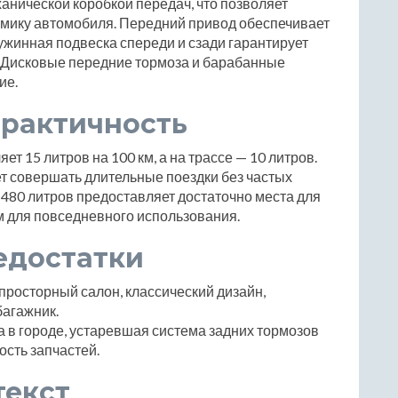
нической коробкой передач, что позволяет
мику автомобиля. Передний привод обеспечивает
ужинная подвеска спереди и сзади гарантирует
 Дисковые передние тормоза и барабанные
ие.
практичность
ет 15 литров на 100 км, а на трассе — 10 литров.
ет совершать длительные поездки без частых
 480 литров предоставляет достаточно места для
м для повседневного использования.
едостатки
просторный салон, классический дизайн,
багажник.
 в городе, устаревшая система задних тормозов
ость запчастей.
текст