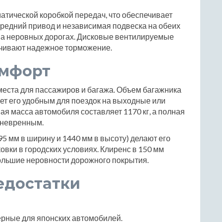
тической коробкой передач, что обеспечивает
ередний привод и независимая подвеска на обеих
на неровных дорогах. Дисковые вентилируемые
ечивают надежное торможение.
омфорт
 места для пассажиров и багажа. Объем багажника
лает его удобным для поездок на выходные или
я масса автомобиля составляет 1170 кг, а полная
маневренным.
5 мм в ширину и 1440 мм в высоту) делают его
овки в городских условиях. Клиренс в 150 мм
ольшие неровности дорожного покрытия.
едостатки
ерные для японских автомобилей.