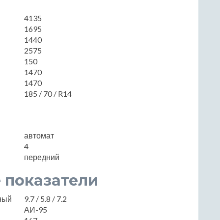
4135
1695
1440
2575
150
1470
1470
185 / 70 / R14
автомат
4
передний
 показатели
нный
9.7 / 5.8 / 7.2
АИ-95