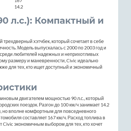
167
14.2
(90 л.с.): Компактный и
ный трехдверный хэтчбек, который сочетает в себе
ичность. Модель выпускалась с 2000 по 2003 год и
 среди любителей надежных и неприхотливых
му размеру и маневренности, Civic идеально
акже для тех, кто ищет доступный и экономичный
ристики
зиновым двигателем мощностью 90 л.с., который
родских поездок. Разгон до 100 км/ч занимает 14.2
м, но вполне комфортным для повседневного
томобиля составляет 167 км/ч. Расход топлива в
т Civic экономичным выбором для тех, кто хочет