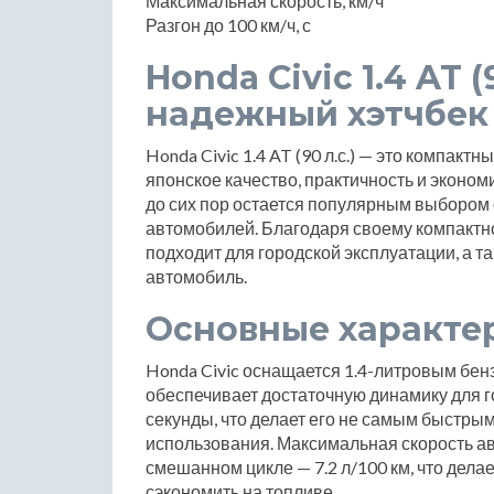
Максимальная скорость, км/ч
Разгон до 100 км/ч, с
Honda Civic 1.4 AT 
надежный хэтчбек
Honda Civic 1.4 AT (90 л.с.) — это компакт
японское качество, практичность и эконом
до сих пор остается популярным выбором
автомобилей. Благодаря своему компактно
подходит для городской эксплуатации, а т
автомобиль.
Основные характе
Honda Civic оснащается 1.4-литровым бен
обеспечивает достаточную динамику для го
секунды, что делает его не самым быстры
использования. Максимальная скорость ав
смешанном цикле — 7.2 л/100 км, что делае
сэкономить на топливе.