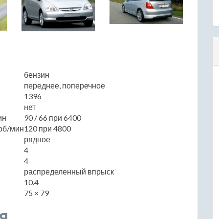
бензин
переднее, поперечное
1396
нет
ин
90 / 66 при 6400
об/мин
120 при 4800
рядное
4
4
распределенный впрыск
10.4
75 × 79
я