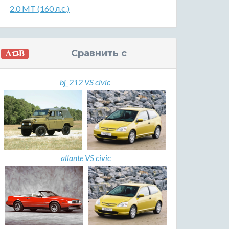
2.0 MT (160 л.с.)
Сравнить с
bj_212 VS civic
allante VS civic