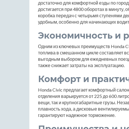
достаточно для комфортной езды по город
достигается при 4800 оборотах в минуту,
коробка передач с четырьмя ступенями д
удобным, особенно для начинающих водит
Экономичность и р
Одним из ключевых преимуществ Honda Civ
топлива в смешанном цикле составляет все
выгодным выбором для ежедневных поездо
также снижает затраты на эксплуатацию.
Комфорт и практи
Honda Civic предлагает комфортный салон
отделения варьируется от 225 до 600 литр
вещи, так и крупногабаритные грузы. Нез
плавность хода, а дисковые вентилируем
гарантируют надежное торможение.
Преимущества и н