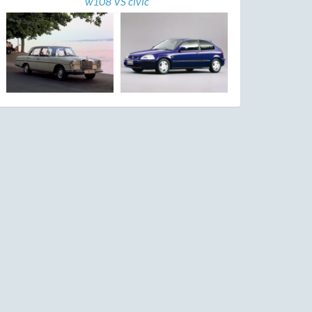
w108 VS civic