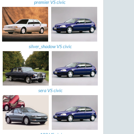
premier VS civic
silver_shadow VS civic
sera VS civic