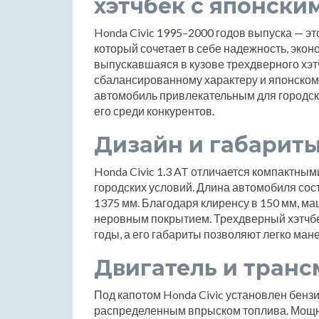
хэтчбек с японски
Honda Civic 1995–2000 годов выпуска — э
который сочетает в себе надежность, экон
выпускавшаяся в кузове трехдверного хэт
сбалансированному характеру и японскому 
автомобиль привлекательным для городск
его среди конкурентов.
Дизайн и габарит
Honda Civic 1.3 AT отличается компактным
городских условий. Длина автомобиля сос
1375 мм. Благодаря клиренсу в 150 мм, ма
неровным покрытием. Трехдверный хэтчбе
годы, а его габариты позволяют легко ман
Двигатель и транс
Под капотом Honda Civic установлен бенз
распределенным впрыском топлива. Мощно