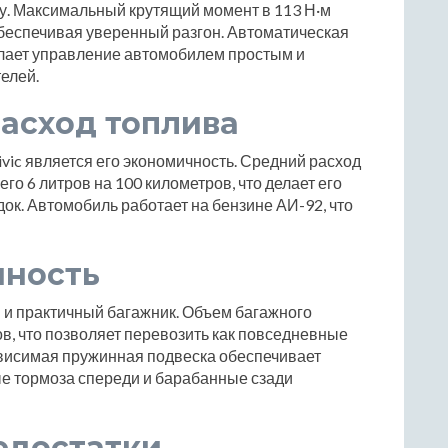
у. Максимальный крутящий момент в 113 Н·м
 обеспечивая уверенный разгон. Автоматическая
елает управление автомобилем простым и
елей.
асход топлива
ic является его экономичность. Средний расход
го 6 литров на 100 километров, что делает его
к. Автомобиль работает на бензине АИ-92, что
чность
 и практичный багажник. Объем багажного
ов, что позволяет перевозить как повседневные
ависимая пружинная подвеска обеспечивает
ые тормоза спереди и барабанные сзади
едостатки