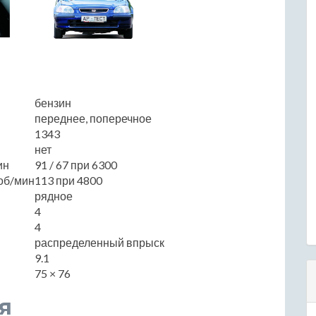
бензин
переднее, поперечное
1343
нет
ин
91 / 67 при 6300
об/мин
113 при 4800
рядное
4
4
распределенный впрыск
9.1
75 × 76
я