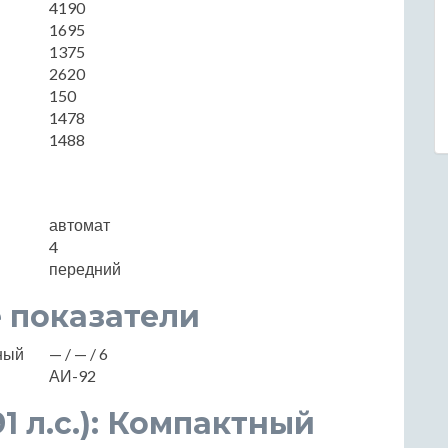
4190
1695
1375
2620
150
1478
1488
автомат
4
передний
 показатели
нный
— / — / 6
АИ-92
91 л.с.): Компактный