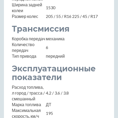
Ширина задней
1530
колеи
Размер колес
205 / 55 / R16 225 / 45 / R17
Трансмиссия
Коробка передач
механика
Количество
6
передач
Тип привода
передний
Эксплуатационные
показатели
Расход топлива,
л город / трасса /
4.2 / 3.6 / 3.8
смешанный
Марка топлива
ДТ
Максимальная
195
скорость, км/ч