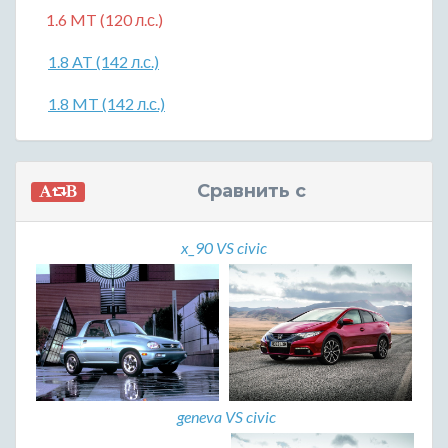
1.6 MT (120 л.с.)
1.8 AT (142 л.с.)
1.8 MT (142 л.с.)
Сравнить с
x_90 VS civic
geneva VS civic