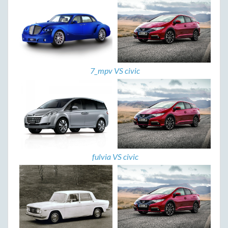
7_mpv VS civic
fulvia VS civic