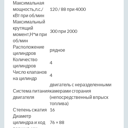
Максимальная
мощность,л.с./
120 / 88 при 4000
кВт при об/мин
Максимальный
крутящий
300 при 2000
момент,Н*м при
об/мин
Расположение
рядное
цилиндров
Количество
4
цилиндров
Число клапанов
4
на цилиндр
двигатель с неразделенными
Система питания
камерами сгорания
двигателя
(непосредственный впрыск
топлива)
Степень сжатия
16
Диаметр
цилиндра и ход
76 × 88