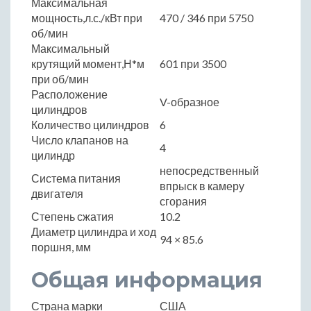
Максимальная
мощность,л.с./кВт при
470 / 346 при 5750
об/мин
Максимальный
крутящий момент,Н*м
601 при 3500
при об/мин
Расположение
V-образное
цилиндров
Количество цилиндров
6
Число клапанов на
4
цилиндр
непосредственный
Система питания
впрыск в камеру
двигателя
сгорания
Степень сжатия
10.2
Диаметр цилиндра и ход
94 × 85.6
поршня, мм
Общая информация
Страна марки
США