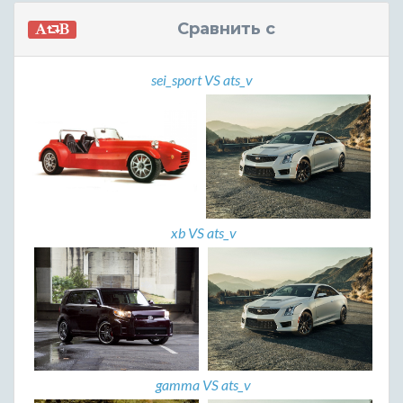
Сравнить с
sei_sport VS ats_v
xb VS ats_v
gamma VS ats_v