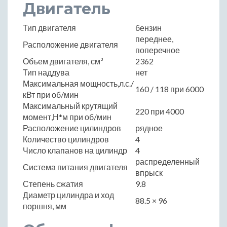
Двигатель
Тип двигателя
бензин
переднее,
Расположение двигателя
поперечное
Объем двигателя, см³
2362
Тип наддува
нет
Максимальная мощность,л.с./
160 / 118 при 6000
кВт при об/мин
Максимальный крутящий
220 при 4000
момент,Н*м при об/мин
Расположение цилиндров
рядное
Количество цилиндров
4
Число клапанов на цилиндр
4
распределенный
Система питания двигателя
впрыск
Степень сжатия
9.8
Диаметр цилиндра и ход
88.5 × 96
поршня, мм