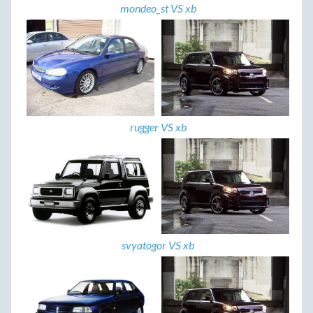
mondeo_st VS xb
rugger VS xb
svyatogor VS xb