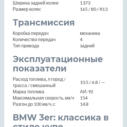
Ширина задней колеи
1373
Размер колес
165 / 80 / R13
Трансмиссия
Коробка передач
механика
Количество передач
4
Тип привода
задний
Эксплуатационные
показатели
Расход топлива, л город /
10.5 / 6.8 / —
трасса / смешанный
Марка топлива
АИ-92
Максимальная скорость, км/ч
154
Разгон до 100 км/ч, с
14.8
BMW 3er: классика в
стиле купе