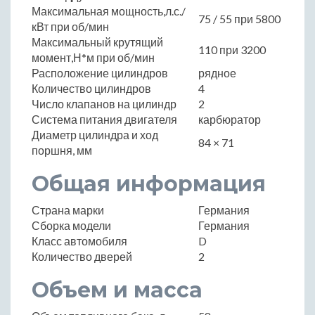
Максимальная мощность,л.с./
75 / 55 при 5800
кВт при об/мин
Максимальный крутящий
110 при 3200
момент,Н*м при об/мин
Расположение цилиндров
рядное
Количество цилиндров
4
Число клапанов на цилиндр
2
Система питания двигателя
карбюратор
Диаметр цилиндра и ход
84 × 71
поршня, мм
Общая информация
Страна марки
Германия
Сборка модели
Германия
Класс автомобиля
D
Количество дверей
2
Объем и масса