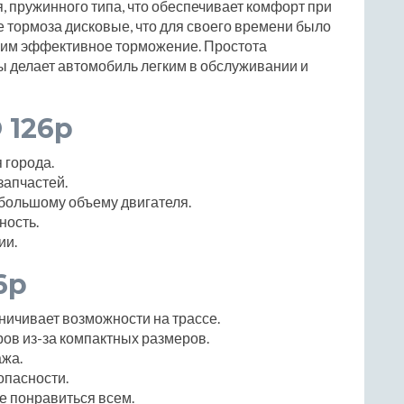
 пружинного типа, что обеспечивает комфорт при
 тормоза дисковые, что для своего времени было
им эффективное торможение. Простота
ы делает автомобиль легким в обслуживании и
 126p
 города.
запчастей.
ебольшому объему двигателя.
ность.
ии.
6p
ничивает возможности на трассе.
в из-за компактных размеров.
ажа.
опасности.
е понравиться всем.