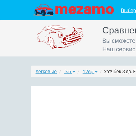
Выбер
Сравне
Вы сможете
Наш сервис
легковые
fso
126p
хэтчбек 3 дв. 