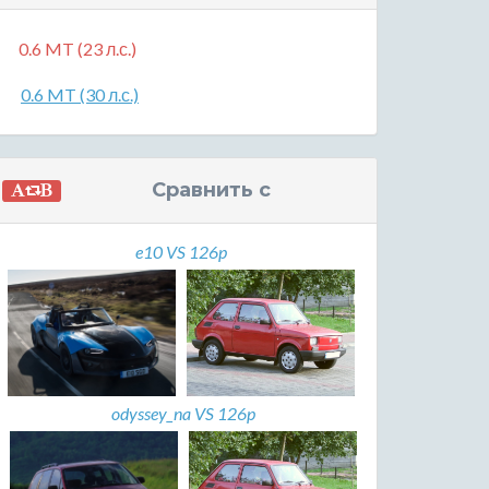
0.6 MT (23 л.с.)
0.6 MT (30 л.с.)
Сравнить с
e10 VS 126p
odyssey_na VS 126p