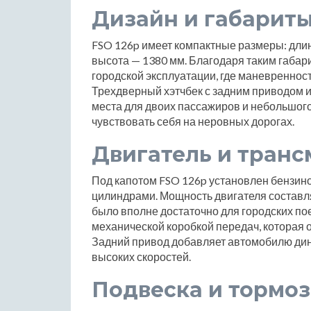
Дизайн и габарит
FSO 126p имеет компактные размеры: длин
высота — 1380 мм. Благодаря таким габар
городской эксплуатации, где маневренност
Трехдверный хэтчбек с задним приводом и
места для двоих пассажиров и небольшого
чувствовать себя на неровных дорогах.
Двигатель и транс
Под капотом FSO 126p установлен бензино
цилиндрами. Мощность двигателя составля
было вполне достаточно для городских п
механической коробкой передач, которая 
Задний привод добавляет автомобилю дина
высоких скоростей.
Подвеска и тормоз