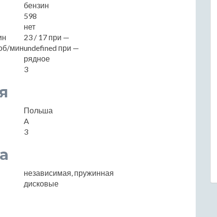
бензин
598
нет
ин
23 / 17 при —
об/мин
undefined при —
рядное
3
я
Польша
A
3
а
независимая, пружинная
дисковые