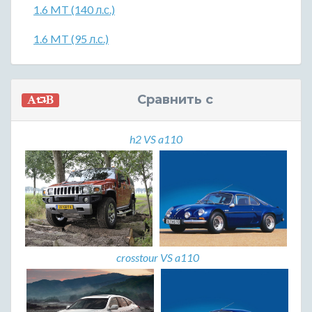
1.6 MT (140 л.с.)
1.6 MT (95 л.с.)
Сравнить с
h2 VS a110
crosstour VS a110