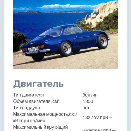
Двигатель
Тип двигателя
бензин
Объем двигателя, см³
1300
Тип наддува
нет
Максимальная мощность,л.с./
132 / 97 при —
кВт при об/мин
Максимальный крутящий
undefined при —