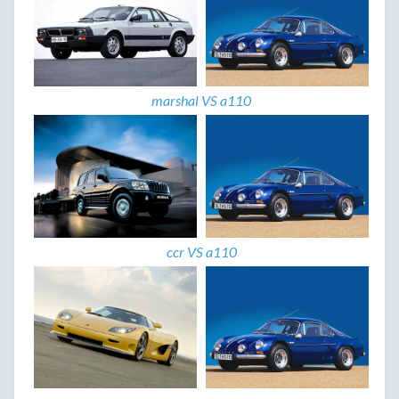
marshal VS a110
ccr VS a110