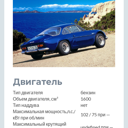
Двигатель
Тип двигателя
бензин
Объем двигателя, см³
1600
Тип наддува
нет
Максимальная мощность,л.с./
102 / 75 при —
кВт при об/мин
Максимальный крутящий
undefined при —