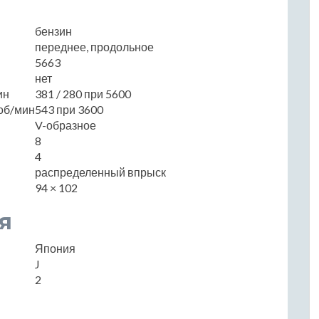
бензин
переднее, продольное
5663
нет
ин
381 / 280 при 5600
об/мин
543 при 3600
V-образное
8
4
распределенный впрыск
94 × 102
я
Япония
J
2