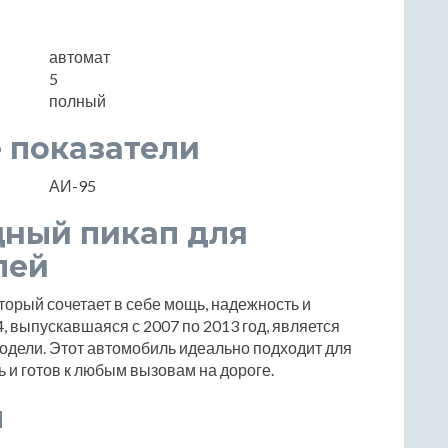
автомат
5
полный
 показатели
АИ-95
щный пикап для
лей
оторый сочетает в себе мощь, надежность и
4, выпускавшаяся с 2007 по 2013 год, является
одели. Этот автомобиль идеально подходит для
ь и готов к любым вызовам на дороге.
ы