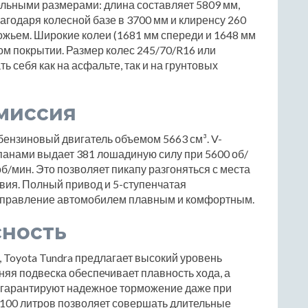
ельными размерами: длина составляет 5809 мм,
агодаря колесной базе в 3700 мм и клиренсу 260
рожьем. Широкие колеи (1681 мм спереди и 1648 мм
ом покрытии. Размер колес 245/70/R16 или
ь себя как на асфальте, так и на грунтовых
миссия
ензиновый двигатель объемом 5663 см³. V-
панами выдает 381 лошадиную силу при 5600 об/
б/мин. Это позволяет пикапу разгоняться с места
вия. Полный привод и 5-ступенчатая
 управление автомобилем плавным и комфортным.
сность
Toyota Tundra предлагает высокий уровень
яя подвеска обеспечивает плавность хода, а
 гарантируют надежное торможение даже при
в 100 литров позволяет совершать длительные