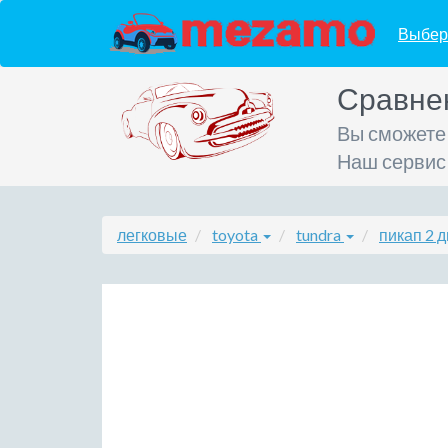
Выбер
Сравне
Вы сможете
Наш сервис
легковые
toyota
tundra
пикап 2 д