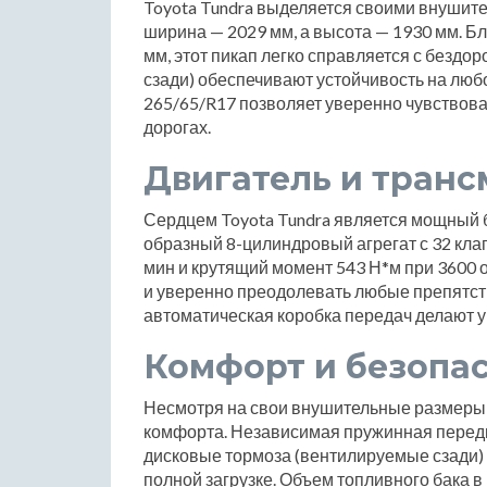
Toyota Tundra выделяется своими внушит
ширина — 2029 мм, а высота — 1930 мм. Бл
мм, этот пикап легко справляется с бездо
сзади) обеспечивают устойчивость на люб
265/65/R17 позволяет уверенно чувствоват
дорогах.
Двигатель и транс
Сердцем Toyota Tundra является мощный б
образный 8-цилиндровый агрегат с 32 кла
мин и крутящий момент 543 Н*м при 3600 о
и уверенно преодолевать любые препятст
автоматическая коробка передач делают
Комфорт и безопа
Несмотря на свои внушительные размеры, 
комфорта. Независимая пружинная передн
дисковые тормоза (вентилируемые сзади)
полной загрузке. Объем топливного бака 