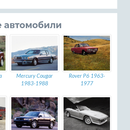
е автомобили
a
Mercury Cougar
Rover P6 1963-
1983-1988
1977