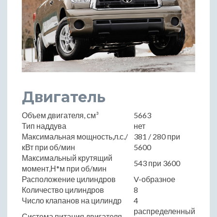
Двигатель
Объем двигателя, см³
5663
Тип наддува
нет
Максимальная мощность,л.с./
381 / 280 при
кВт при об/мин
5600
Максимальный крутящий
543 при 3600
момент,Н*м при об/мин
Расположение цилиндров
V-образное
Количество цилиндров
8
Число клапанов на цилиндр
4
распределенный
Система питания двигателя