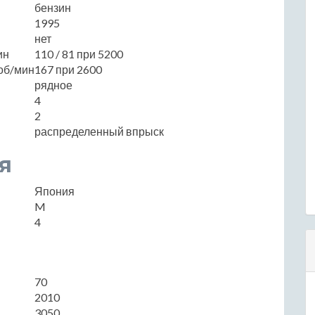
бензин
1995
нет
ин
110 / 81 при 5200
об/мин
167 при 2600
рядное
4
2
распределенный впрыск
я
Япония
M
4
70
2010
3050