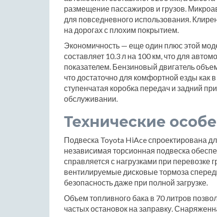
размещение пассажиров и грузов. Микроав
для повседневного использования. Клирен
на дорогах с плохим покрытием.
Экономичность — еще один плюс этой мод
составляет 10.3 л на 100 км, что для авто
показателем. Бензиновый двигатель объемом
что достаточно для комфортной езды как в 
ступенчатая коробка передач и задний пр
обслуживании.
Технические особ
Подвеска Toyota HiAce спроектирована дл
независимая торсионная подвеска обеспеч
справляется с нагрузками при перевозке г
вентилируемые дисковые тормоза спереди 
безопасность даже при полной загрузке.
Объем топливного бака в 70 литров позво
частых остановок на заправку. Снаряженна