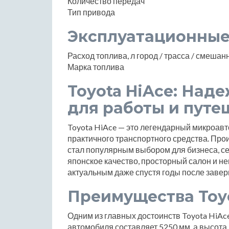
Количество передач
Тип привода
Эксплуатационные
Расход топлива, л город / трасса / смеша
Марка топлива
Toyota HiAce: Над
для работы и путе
Toyota HiAce — это легендарный микроавт
практичного транспортного средства. Прои
стал популярным выбором для бизнеса, се
японское качество, просторный салон и н
актуальным даже спустя годы после заве
Преимущества Toyo
Одним из главных достоинств Toyota HiAce
автомобиля составляет 5250 мм, а высота