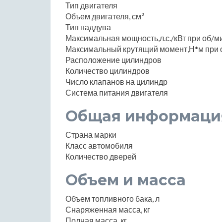
Тип двигателя
Объем двигателя, см³
Тип наддува
Максимальная мощность,л.с./кВт при об/м
Максимальный крутящий момент,Н*м при 
Расположение цилиндров
Количество цилиндров
Число клапанов на цилиндр
Система питания двигателя
Общая информаци
Страна марки
Класс автомобиля
Количество дверей
Объем и масса
Объем топливного бака, л
Снаряженная масса, кг
Полная масса, кг