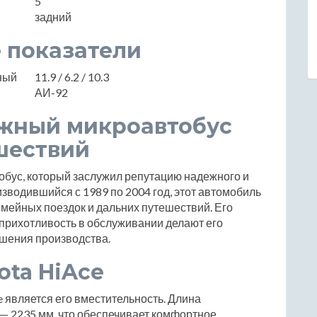
5
задний
 показатели
нный
11.9 / 6.2 / 10.3
АИ-92
ежный микроавтобус
шествий
обус, который заслужил репутацию надежного и
зводившийся с 1989 по 2004 год, этот автомобиль
мейных поездок и дальних путешествий. Его
еприхотливость в обслуживании делают его
ршения производства.
ta HiAce
 является его вместительность. Длина
 — 2235 мм, что обеспечивает комфортное