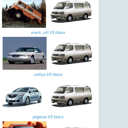
mark_viii VS hiace
celliya VS hiace
pegasus VS hiace