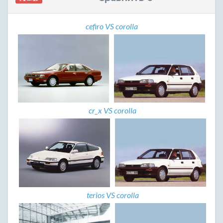
cefiro VS corolla
cr_x VS corolla
terios VS corolla