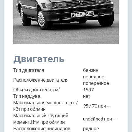
Двигатель
Тип двигателя
бензин
переднее,
Расположение двигателя
поперечное
Объем двигателя, см³
1587
Тип наддува
нет
Максимальная мощность,л.с./
95 / 70 при —
кВт при об/мин
Максимальный крутящий
undefined при —
момент,Н*м при об/мин
Расположение цилиндров
рядное