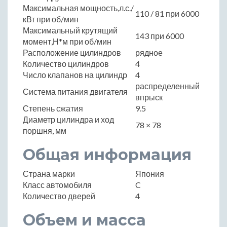
Максимальная мощность,л.с./
110 / 81 при 6000
кВт при об/мин
Максимальный крутящий
143 при 6000
момент,Н*м при об/мин
Расположение цилиндров
рядное
Количество цилиндров
4
Число клапанов на цилиндр
4
распределенный
Система питания двигателя
впрыск
Степень сжатия
9.5
Диаметр цилиндра и ход
78 × 78
поршня, мм
Общая информация
Страна марки
Япония
Класс автомобиля
C
Количество дверей
4
Объем и масса