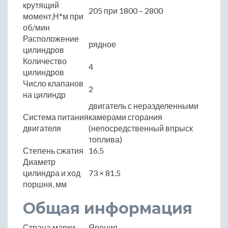
крутящий
205 при 1800 – 2800
момент,Н*м при
об/мин
Расположение
рядное
цилиндров
Количество
4
цилиндров
Число клапанов
2
на цилиндр
двигатель с неразделенными
Система питания
камерами сгорания
двигателя
(непосредственный впрыск
топлива)
Степень сжатия
16.5
Диаметр
цилиндра и ход
73 × 81.5
поршня, мм
Общая информация
Страна марки
Япония