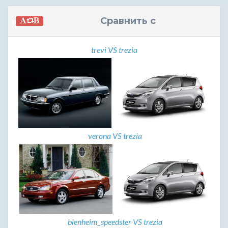
Сравнить с
trevi VS trezia
verona VS trezia
blenheim_speedster VS trezia