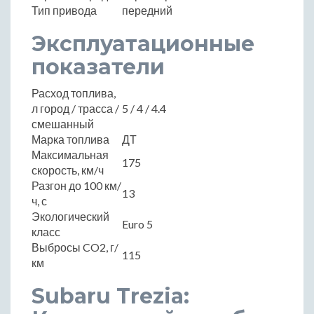
Тип привода
передний
Эксплуатационные
показатели
Расход топлива,
л город / трасса /
5 / 4 / 4.4
смешанный
Марка топлива
ДТ
Максимальная
175
скорость, км/ч
Разгон до 100 км/
13
ч, с
Экологический
Euro 5
класс
Выбросы CO2, г/
115
км
Subaru Trezia: