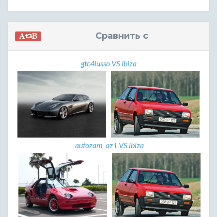
Сравнить с
gtc4lusso VS ibiza
autozam_az1 VS ibiza