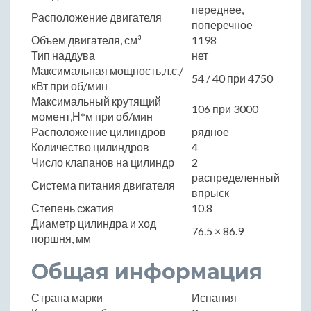
переднее,
Расположение двигателя
поперечное
Объем двигателя, см³
1198
Тип наддува
нет
Максимальная мощность,л.с./
54 / 40 при 4750
кВт при об/мин
Максимальный крутящий
106 при 3000
момент,Н*м при об/мин
Расположение цилиндров
рядное
Количество цилиндров
4
Число клапанов на цилиндр
2
распределенный
Система питания двигателя
впрыск
Степень сжатия
10.8
Диаметр цилиндра и ход
76.5 × 86.9
поршня, мм
Общая информация
Страна марки
Испания