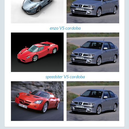
enzo VS cordoba
speedster VS cordoba