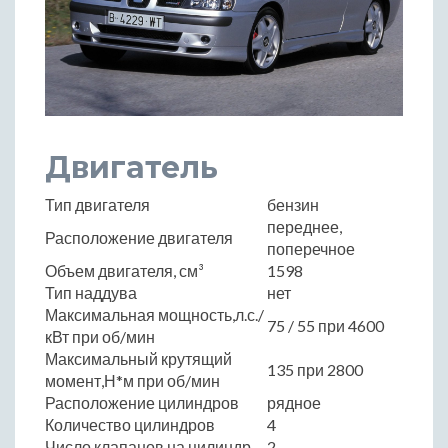
Двигатель
Тип двигателя
бензин
переднее,
Расположение двигателя
поперечное
Объем двигателя, см³
1598
Тип наддува
нет
Максимальная мощность,л.с./
75 / 55 при 4600
кВт при об/мин
Максимальный крутящий
135 при 2800
момент,Н*м при об/мин
Расположение цилиндров
рядное
Количество цилиндров
4
Число клапанов на цилиндр
2