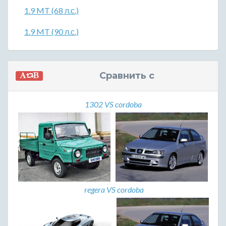
1.9 MT (68 л.с.)
1.9 MT (90 л.с.)
Сравнить с
1302 VS cordoba
regera VS cordoba