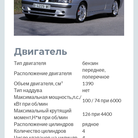
Двигатель
Тип двигателя
бензин
переднее,
Расположение двигателя
поперечное
Объем двигателя, см³
1390
Тип наддува
нет
Максимальная мощность,л.с./
100 / 74 при 6000
кВт при об/мин
Максимальный крутящий
126 при 4400
момент,Н*м при об/мин
Расположение цилиндров
рядное
Количество цилиндров
4
Число клапанов на цилиндр
4