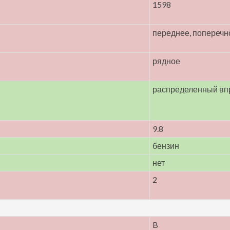
1598
переднее, поперечн
рядное
распределенный вп
9.8
бензин
нет
2
B