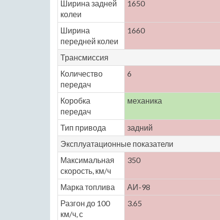
Ширина задней
1650
колеи
Ширина
1660
передней колеи
Трансмиссия
Количество
6
передач
Коробка
механика
передач
Тип привода
задний
Эксплуатационные показатели
Максимальная
350
скорость, км/ч
Марка топлива
АИ-98
Разгон до 100
3.65
км/ч, с