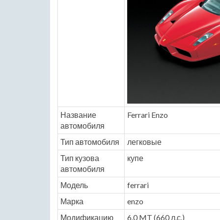
Название
Ferrari Enzo
автомобиля
Тип автомобиля
легковые
Тип кузова
купе
автомобиля
Модель
ferrari
Марка
enzo
Модификацию
6.0 MT (660 л.с.)