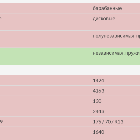
барабанные
е
дисковые
полунезависимая, 
независимая, пруж
1424
4163
130
2443
19
175 / 70 / R13
1640