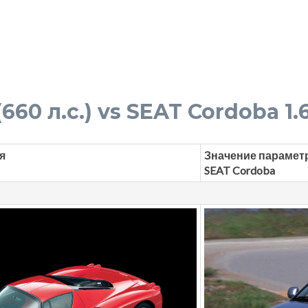
(660 л.с.) vs SEAT Cordoba 1.6
я
Значение парамет
SEAT Cordoba