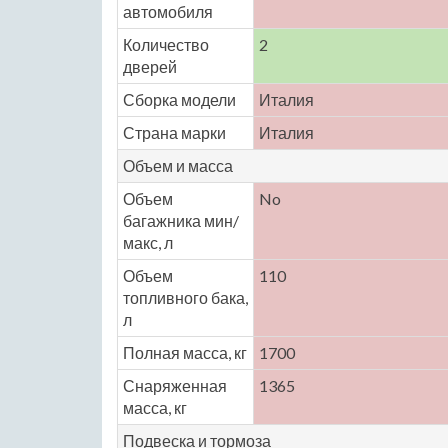
автомобиля
Количество
2
дверей
Сборка модели
Италия
Страна марки
Италия
Объем и масса
Объем
No
багажника мин/
макс, л
Объем
110
топливного бака,
л
Полная масса, кг
1700
Снаряженная
1365
масса, кг
Подвеска и тормоза