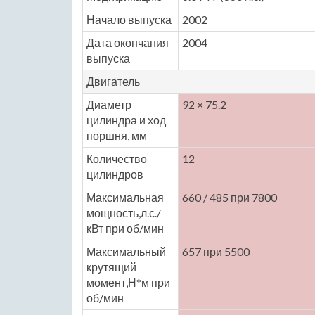
Начало выпуска
2002
Дата окончания
2004
выпуска
Двигатель
Диаметр
92 × 75.2
цилиндра и ход
поршня, мм
Количество
12
цилиндров
Максимальная
660 / 485 при 7800
мощность,л.с./
кВт при об/мин
Максимальный
657 при 5500
крутящий
момент,Н*м при
об/мин