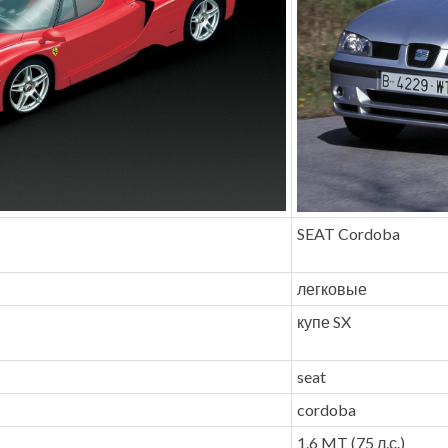
SEAT Cordoba
легковые
купе SX
seat
cordoba
1.6 MT (75 л.с.)