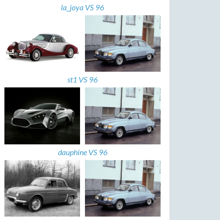
la_joya VS 96
st1 VS 96
dauphine VS 96