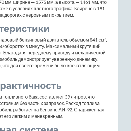
0 мм, ширина — 1575 мм, а высота — 1461 мм, что
же в условиях плотного трафика. Клиренс в 191
на дорогах с неровным покрытием.
ктеристики
индровый бензиновый двигатель объемом 841 см³,
50 оборотах в минуту. Максимальный крутящий
н. Благодаря переднему приводу и механической
томобиль демонстрирует уверенную динамику.
ч, что для своего времени было впечатляющим
практичность
 топливного бака составляет 39 литров, что
стояния без частых заправок. Расход топлива
мобиль работает на бензине АИ-92. Снаряженная
ает его легким и маневренным.
ная система