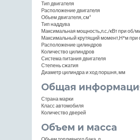
Тип двигателя
Расположение двигателя
Объем двигателя, см³
Тип наддува
Максимальная мощность,л.с./кВт при об/м
Максимальный крутящий момент,Н*м при 
Расположение цилиндров
Количество цилиндров
Система питания двигателя
Степень сжатия
Диаметр цилиндра и ход поршня, мм
Общая информаци
Страна марки
Класс автомобиля
Количество дверей
Объем и масса
Объем топливного бака, л