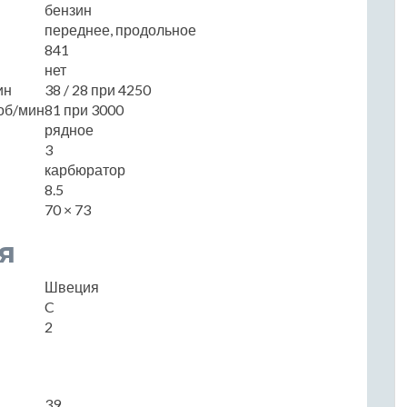
бензин
переднее, продольное
841
нет
ин
38 / 28 при 4250
об/мин
81 при 3000
рядное
3
карбюратор
8.5
70 × 73
я
Швеция
C
2
39