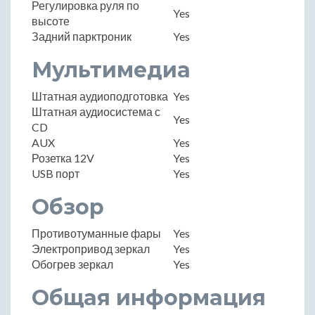
Регулировка руля по
Yes
высоте
Задний парктроник
Yes
Мультимедиа
Штатная аудиоподготовка
Yes
Штатная аудиосистема с
Yes
CD
AUX
Yes
Розетка 12V
Yes
USB порт
Yes
Обзор
Противотуманные фары
Yes
Электропривод зеркал
Yes
Обогрев зеркал
Yes
Общая информация