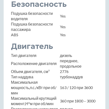
Безопасность
Подушка безопасности
Yes
водителя
Подушка безопасности
Yes
пассажира
ABS
Yes
Двигатель
Тип двигателя
дизель
переднее,
Расположение двигателя
продольное
Объем двигателя, см³
2776
Тип наддува
турбонаддув
Максимальная
мощность,л.с./кВт при об/
163 / 120 при 3600
мин
Максимальный крутящий
360 при 1800 – 3000
момент,Н*м при об/мин
Расположение цилиндров
рядное