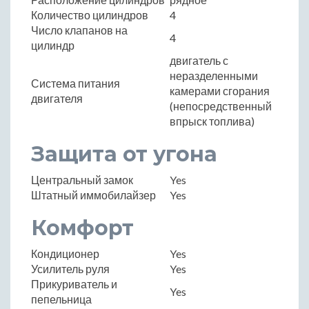
Количество цилиндров
4
Число клапанов на
4
цилиндр
двигатель с
неразделенными
Система питания
камерами сгорания
двигателя
(непосредственный
впрыск топлива)
Защита от угона
Центральный замок
Yes
Штатный иммобилайзер
Yes
Комфорт
Кондиционер
Yes
Усилитель руля
Yes
Прикуриватель и
Yes
пепельница