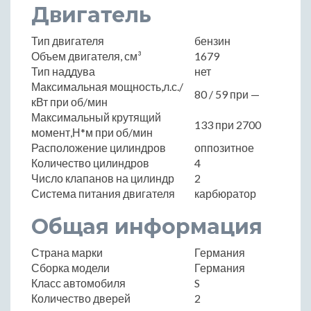
Двигатель
Тип двигателя
бензин
Объем двигателя, см³
1679
Тип наддува
нет
Максимальная мощность,л.с./
80 / 59 при —
кВт при об/мин
Максимальный крутящий
133 при 2700
момент,Н*м при об/мин
Расположение цилиндров
оппозитное
Количество цилиндров
4
Число клапанов на цилиндр
2
Система питания двигателя
карбюратор
Общая информация
Страна марки
Германия
Сборка модели
Германия
Класс автомобиля
S
Количество дверей
2