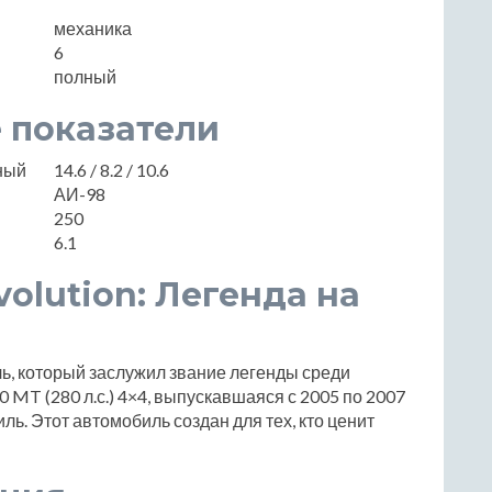
механика
6
полный
 показатели
нный
14.6 / 8.2 / 10.6
АИ-98
250
6.1
volution: Легенда на
иль, который заслужил звание легенды среди
 MT (280 л.с.) 4×4, выпускавшаяся с 2005 по 2007
иль. Этот автомобиль создан для тех, кто ценит