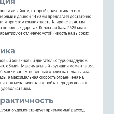
кция
ивным дизайном, который подчеркивает его
верями и длиной 4490 мм предлагает достаточно
няя при этом компактность. Клиренс в 140 мм
 неровных дорогах. Колесная база 2625 мм и
 гарантируют отличную устойчивость на высоких
мика
тровый бензиновый двигатель с турбонаддувом,
500 об/мин. Максимальный крутящий момент в 355
обеспечивает мгновенный отклик на педаль газа.
унды, а максимальная скорость ограничена на
пенчатая механическая коробка передач делают
 удовольствием.
практичность
 Evolution демонстрирует приемлемый расход