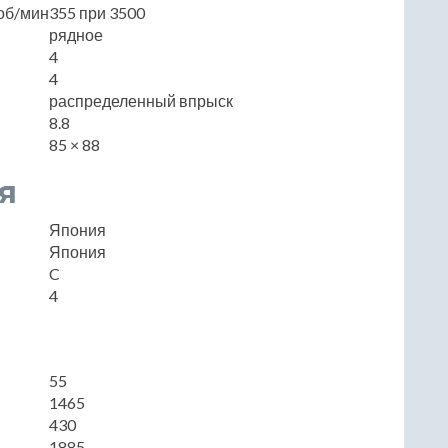
об/мин
355 при 3500
рядное
4
4
распределенный впрыск
8.8
85 × 88
я
Япония
Япония
C
4
55
1465
430
1885