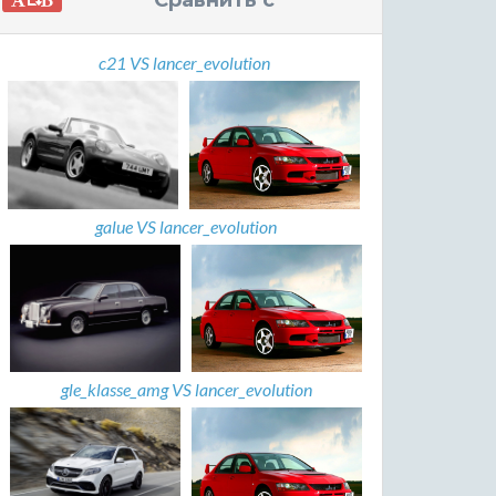
Сравнить с
c21 VS lancer_evolution
galue VS lancer_evolution
gle_klasse_amg VS lancer_evolution