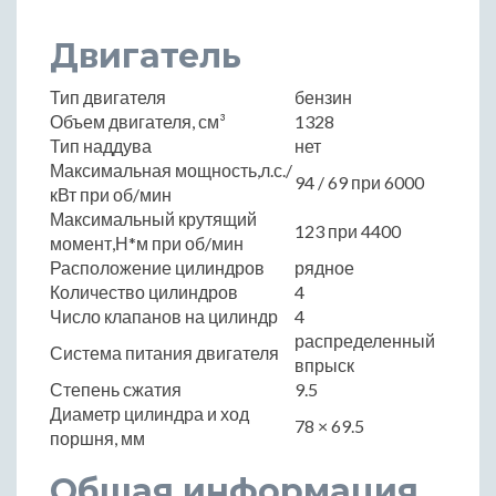
Двигатель
Тип двигателя
бензин
Объем двигателя, см³
1328
Тип наддува
нет
Максимальная мощность,л.с./
94 / 69 при 6000
кВт при об/мин
Максимальный крутящий
123 при 4400
момент,Н*м при об/мин
Расположение цилиндров
рядное
Количество цилиндров
4
Число клапанов на цилиндр
4
распределенный
Система питания двигателя
впрыск
Степень сжатия
9.5
Диаметр цилиндра и ход
78 × 69.5
поршня, мм
Общая информация