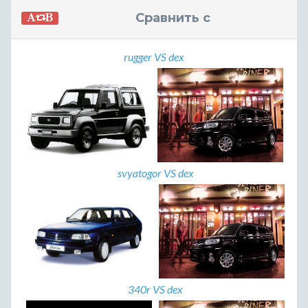
Сравнить с
rugger VS dex
svyatogor VS dex
340r VS dex