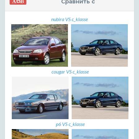
Сравнить с
nubira VS c_klasse
cougar VS c_klasse
p6 VS c_klasse