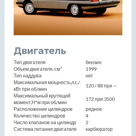
Двигатель
Тип двигателя
бензин
Объем двигателя, см³
1999
Тип наддува
нет
Максимальная мощность,л.с./
120 / 88 при —
кВт при об/мин
Максимальный крутящий
172 при 3500
момент,Н*м при об/мин
Расположение цилиндров
рядное
Количество цилиндров
4
Число клапанов на цилиндр
2
Система питания двигателя
карбюратор