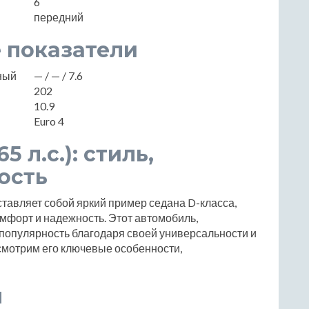
6
передний
 показатели
нный
— / — / 7.6
202
10.9
Euro 4
5 л.с.): стиль,
ость
ставляет собой яркий пример седана D-класса,
омфорт и надежность. Этот автомобиль,
популярность благодаря своей универсальности и
мотрим его ключевые особенности,
ы