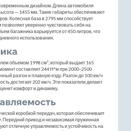
 современным дизайном. Длина автомобиля
 высота — 1455 мм. Такие габариты обеспечивают
ров. Колесная база в 2795 мм способствует
мм позволяет уверенно чувствовать себя на
бъем багажника варьируется от 450 литров, что
дневного использования.
мика
ем объемом 1998 см³, который выдает 165
омент составляет 244 Н*м при 2000–2500
нный разгон и плавную езду. Разгон до 100 км/ч
ость достигает 202 км/ч. Эти показатели делают
 ценит комфорт и динамику.
равляемость
ческой коробкой передач, которая обеспечивает
. Передний привод и независимая пружинная
ируют отличную управляемость и устойчивость на