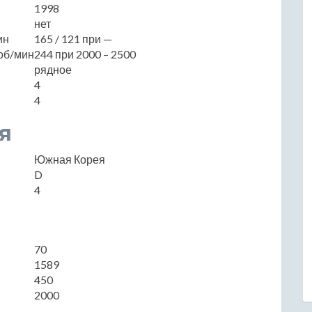
1998
нет
ин
165 / 121 при —
об/мин
244 при 2000 – 2500
рядное
4
4
я
Южная Корея
D
4
70
1589
450
2000