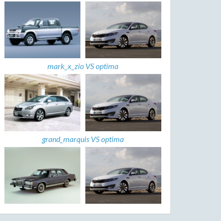
mark_x_zio VS optima
grand_marquis VS optima