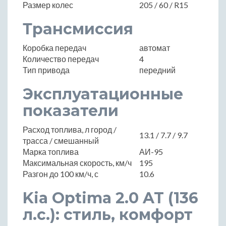
Размер колес
205 / 60 / R15
Трансмиссия
Коробка передач
автомат
Количество передач
4
Тип привода
передний
Эксплуатационные
показатели
Расход топлива, л город /
13.1 / 7.7 / 9.7
трасса / смешанный
Марка топлива
АИ-95
Максимальная скорость, км/ч
195
Разгон до 100 км/ч, с
10.6
Kia Optima 2.0 AT (136
л.с.): стиль, комфорт