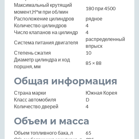
Максимальный крутящий
180 при 4500
момент,Н*м при об/мин
Расположение цилиндров
рядное
Количество цилиндров
4
Число клапанов на цилиндр
4
распределенный
Система питания двигателя
впрыск
Степень сжатия
10
Диаметр цилиндра и ход
85 × 88
поршня, мм
Общая информация
Страна марки
Южная Корея
Класс автомобиля
D
Количество дверей
4
Объем и масса
Объем топливного бака, л
65