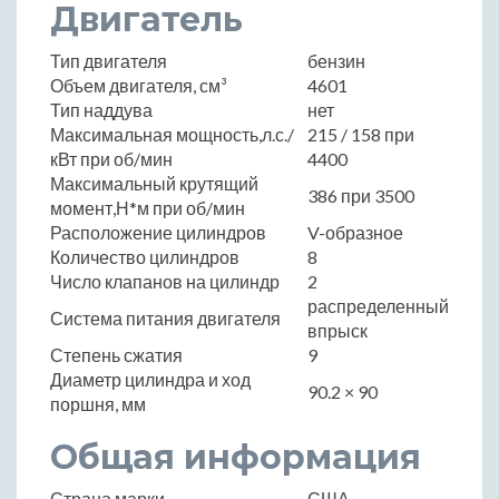
Двигатель
Тип двигателя
бензин
Объем двигателя, см³
4601
Тип наддува
нет
Максимальная мощность,л.с./
215 / 158 при
кВт при об/мин
4400
Максимальный крутящий
386 при 3500
момент,Н*м при об/мин
Расположение цилиндров
V-образное
Количество цилиндров
8
Число клапанов на цилиндр
2
распределенный
Система питания двигателя
впрыск
Степень сжатия
9
Диаметр цилиндра и ход
90.2 × 90
поршня, мм
Общая информация
Страна марки
США