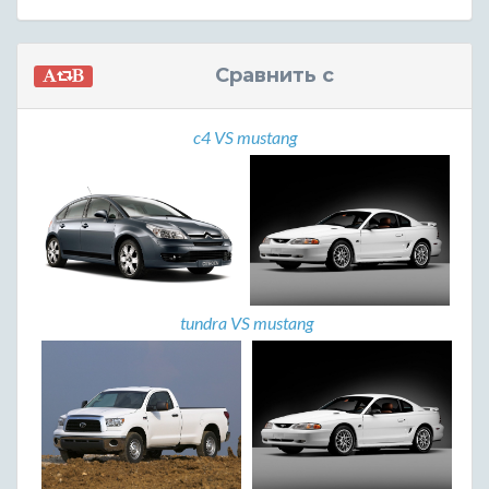
Сравнить с
c4 VS mustang
tundra VS mustang