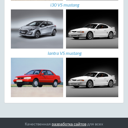
i30 VS mustang
lantra VS mustang
Качественная
разработка сайтов
для всех