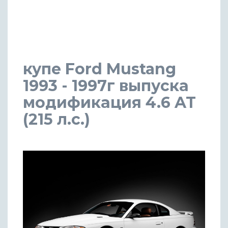
купе Ford Mustang
1993 - 1997г выпуска
модификация 4.6 AT
(215 л.с.)