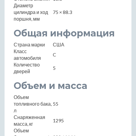
Диаметр
цилиндра и ход
75 × 88.3
поршня, мм
Общая информация
Страна марки
США
Класс
C
автомобиля
Количество
5
дверей
Объем и масса
Объем
топливного бака,
55
л
Снаряженная
1295
масса, кг
Объем