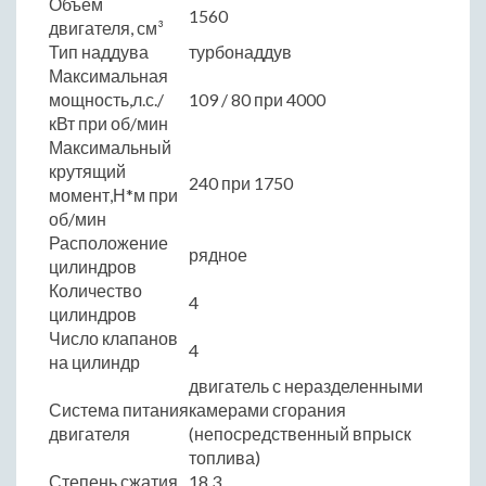
Объем
1560
двигателя, см³
Тип наддува
турбонаддув
Максимальная
мощность,л.с./
109 / 80 при 4000
кВт при об/мин
Максимальный
крутящий
240 при 1750
момент,Н*м при
об/мин
Расположение
рядное
цилиндров
Количество
4
цилиндров
Число клапанов
4
на цилиндр
двигатель с неразделенными
Система питания
камерами сгорания
двигателя
(непосредственный впрыск
топлива)
Степень сжатия
18.3