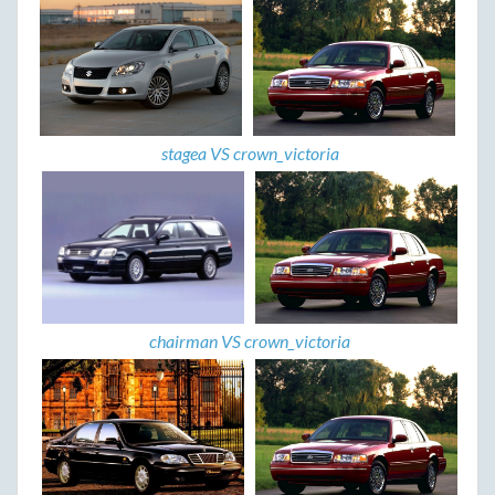
stagea VS crown_victoria
chairman VS crown_victoria