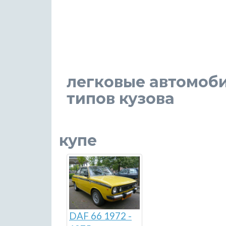
легковые автомоби
типов кузова
купе
DAF 66 1972 -