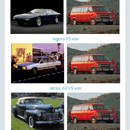
tagora VS van
series_62 VS van