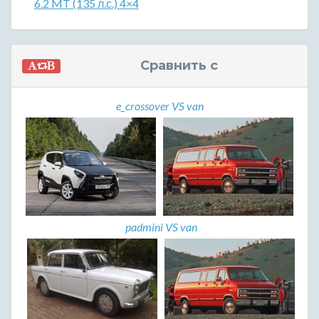
6.2 MT (135 л.с.) 4×4
Сравнить с
e_crossover VS van
padmini VS van