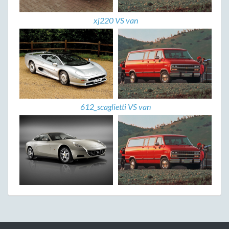
xj220 VS van
612_scaglietti VS van