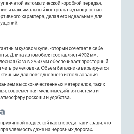
ступенчатой автоматической коробкой передач,
ние и максимальный контроль над мощностью.
ртивного характера, делая его идеальным для
щущений.
егантным кузовом купе, который сочетает в себе
нты. Длина автомобиля составляет 4902 мм,
олесная база в 2950 мм обеспечивает просторный
ся четыре человека. Объем багажника варьируется
практичным для повседневного использования.
ованием высококачественных материалов, таких
нья, современная мультимедийная система и
 атмосферу роскоши и удобства.
а
 пружинной подвеской как спереди, так и сзади, что
управляемость даже на неровных дорогах.