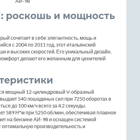
АИ-98
tti: роскошь и мощность
торый сочетает в себе элегантность, мощь и
ся с 2004 по 2011 год, этот итальянский
и и высоких скоростей. Его уникальный дизайн,
 комфорт делают его желанным для ценителей
ктеристики
вается мощный 12-цилиндровый V-образный
т выдает 540 лошадиных сил при 7250 оборотах в
ься до 100 км/ч всего за 4.2 секунды.
т 589 Н*м при 5250 об/мин, обеспечивая плавное
ает на бензине АИ-98 и оснащен системой
т оптимальную производительность и