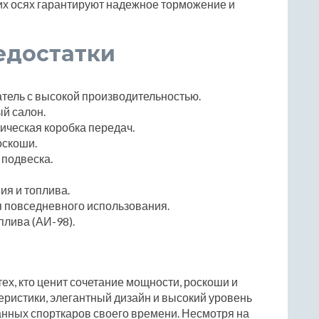
х осях гарантируют надежное торможение и
едостатки
ель с высокой производительностью.
й салон.
ическая коробка передач.
оскоши.
 подвеска.
ия и топлива.
я повседневного использования.
плива (АИ-98).
я тех, кто ценит сочетание мощности, роскоши и
еристики, элегантный дизайн и высокий уровень
анных спорткаров своего времени. Несмотря на