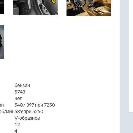
бензин
5748
нет
ин
540 / 397 при 7250
об/мин
589 при 5250
V-образное
12
4