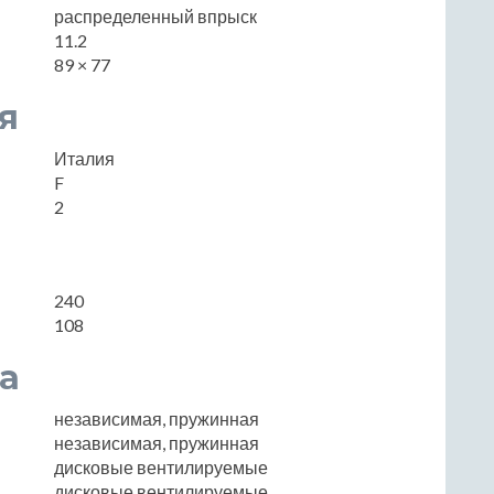
распределенный впрыск
11.2
89 × 77
я
Италия
F
2
240
108
а
независимая, пружинная
независимая, пружинная
дисковые вентилируемые
дисковые вентилируемые