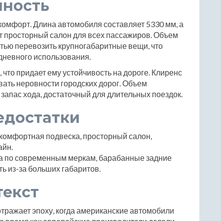
чность
 и комфорт. Длина автомобиля составляет 5330 мм, а
ет просторный салон для всех пассажиров. Объем
стью перевозить крупногабаритные вещи, что
дневного использования.
что придает ему устойчивость на дороге. Клиренс
вать неровности городских дорог. Объем
 запас хода, достаточный для длительных поездок.
едостатки
комфортная подвеска, просторный салон,
айн.
а по современным меркам, барабанные задние
ь из-за больших габаритов.
текст
 отражает эпоху, когда американские автомобили