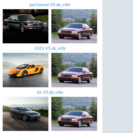
parisienne VS de_ville
650s VS de_ville
tlx VS de_ville