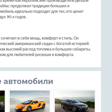
о время как европейские производители делали
adillac продолжал традиции больших и
обиль идеально подходит для тех, кто ценит
дух 90-х годов.
й сочетает в себе мощь, комфорт и стиль. Он
сический американский седан с богатой историей.
как высокий расход топлива и большие габариты,
ром для любителей роскоши и комфорта.
е автомобили