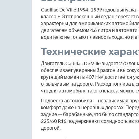
Cadillac De Ville 1994–1999 годов выпуск
класса F. Этот роскошный седан сочетает 
характерны для американских автомобиле
двигателем объемом 4.6 литра и автоматич
водителю не только плавность хода, но и
Технические хара
Двигатель Cadillac De Ville выдает 270 ло
обеспечивает уверенный разгон и высоку
крутящий момент в 407 Н·м достигается уж
отзывчивым на дороге. Расход топлива в с
что для автомобиля такого класса можно 
Подвеска автомобиля — независимая пружин
комфорт даже на неровных дорогах. Пере
задние — барабанные, что было стандарто
225/60 R16 подчеркивают солидность авт
дорогой.