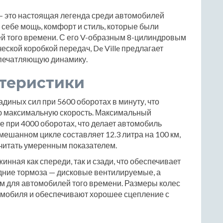
а — это настоящая легенда среди автомобилей
в себе мощь, комфорт и стиль, которые были
й того времени. С его V-образным 8-цилиндровым
еской коробкой передач, De Ville предлагает
 впечатляющую динамику.
ктеристики
шадиных сил при 5600 оборотах в минуту, что
ю максимальную скорость. Максимальный
е при 4000 оборотах, что делает автомобиль
мешанном цикле составляет 12.3 литра на 100 км,
считать умеренным показателем.
ная как спереди, так и сзади, что обеспечивает
дние тормоза — дисковые вентилируемые, а
м для автомобилей того времени. Размеры колес
омобиля и обеспечивают хорошее сцепление с