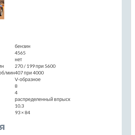
бензин
4565
нет
ин
270 / 199 при 5600
об/мин
407 при 4000
V-образное
8
4
распределенный впрыск
10.3
93 × 84
я