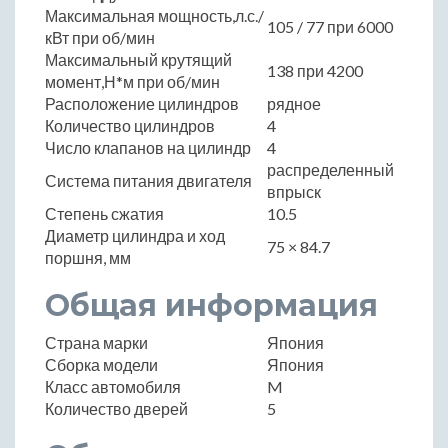
Максимальная мощность,л.с./
105 / 77 при 6000
кВт при об/мин
Максимальный крутящий
138 при 4200
момент,Н*м при об/мин
Расположение цилиндров
рядное
Количество цилиндров
4
Число клапанов на цилиндр
4
распределенный
Система питания двигателя
впрыск
Степень сжатия
10.5
Диаметр цилиндра и ход
75 × 84.7
поршня, мм
Общая информация
Страна марки
Япония
Сборка модели
Япония
Класс автомобиля
M
Количество дверей
5