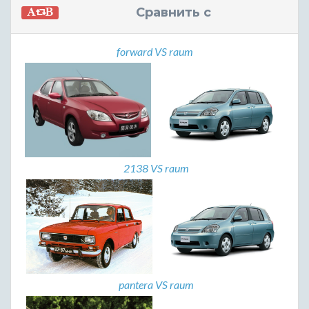
Сравнить с
forward VS raum
2138 VS raum
pantera VS raum