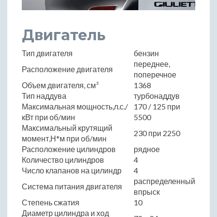
Двигатель
Тип двигателя
бензин
переднее,
Расположение двигателя
поперечное
Объем двигателя, см³
1368
Тип наддува
турбонаддув
Максимальная мощность,л.с./
170 / 125 при
кВт при об/мин
5500
Максимальный крутящий
230 при 2250
момент,Н*м при об/мин
Расположение цилиндров
рядное
Количество цилиндров
4
Число клапанов на цилиндр
4
распределенный
Система питания двигателя
впрыск
Степень сжатия
10
Диаметр цилиндра и ход