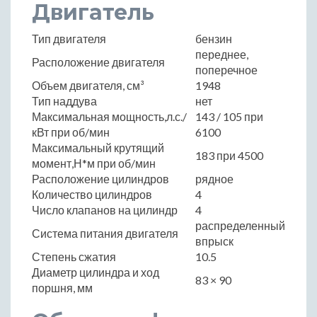
Двигатель
Тип двигателя
бензин
переднее,
Расположение двигателя
поперечное
Объем двигателя, см³
1948
Тип наддува
нет
Максимальная мощность,л.с./
143 / 105 при
кВт при об/мин
6100
Максимальный крутящий
183 при 4500
момент,Н*м при об/мин
Расположение цилиндров
рядное
Количество цилиндров
4
Число клапанов на цилиндр
4
распределенный
Система питания двигателя
впрыск
Степень сжатия
10.5
Диаметр цилиндра и ход
83 × 90
поршня, мм