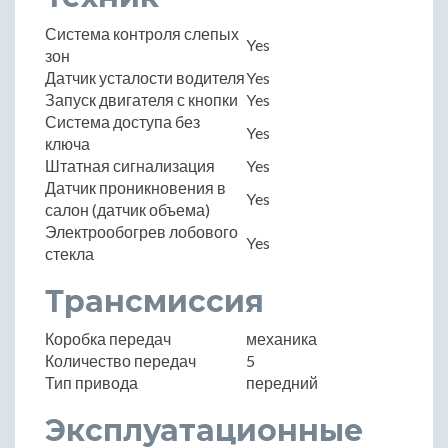
Система контроля слепых
Yes
зон
Датчик усталости водителя
Yes
Запуск двигателя с кнопки
Yes
Система доступа без
Yes
ключа
Штатная сигнализация
Yes
Датчик проникновения в
Yes
салон (датчик объема)
Электрообогрев лобового
Yes
стекла
Трансмиссия
Коробка передач
механика
Количество передач
5
Тип привода
передний
Эксплуатационные