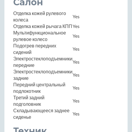
Салон
Отделка кожей рулевого
Yes
колеса
Отделка кожей рычага КПП
Yes
Мультифункциональное
Yes
рулевое колесо
Подогрев передних
Yes
сидений
Электростеклоподъемники
Yes
передние
Электростеклоподъемники
Yes
задние
Передний центральный
Yes
подлокотник
Третий задний
Yes
подголовник
Складывающееся заднее
Yes
сиденье
Техник