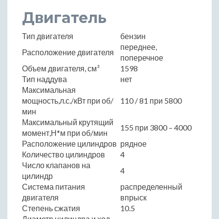
Двигатель
Тип двигателя
бензин
переднее,
Расположение двигателя
поперечное
Объем двигателя, см³
1598
Тип наддува
нет
Максимальная
мощность,л.с./кВт при об/
110 / 81 при 5800
мин
Максимальный крутящий
155 при 3800 – 4000
момент,Н*м при об/мин
Расположение цилиндров
рядное
Количество цилиндров
4
Число клапанов на
4
цилиндр
Система питания
распределенный
двигателя
впрыск
Степень сжатия
10.5
Диаметр цилиндра и ход