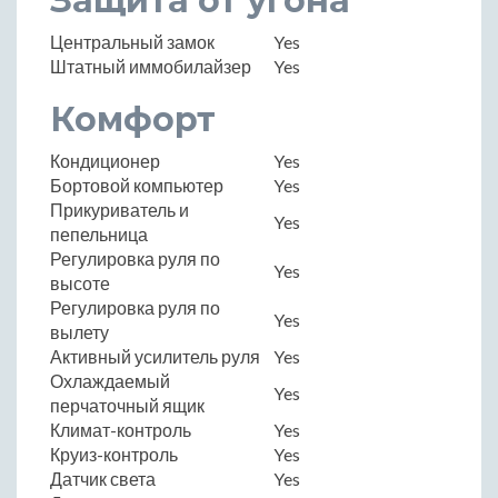
Защита от угона
Центральный замок
Yes
Штатный иммобилайзер
Yes
Комфорт
Кондиционер
Yes
Бортовой компьютер
Yes
Прикуриватель и
Yes
пепельница
Регулировка руля по
Yes
высоте
Регулировка руля по
Yes
вылету
Активный усилитель руля
Yes
Охлаждаемый
Yes
перчаточный ящик
Климат-контроль
Yes
Круиз-контроль
Yes
Датчик света
Yes