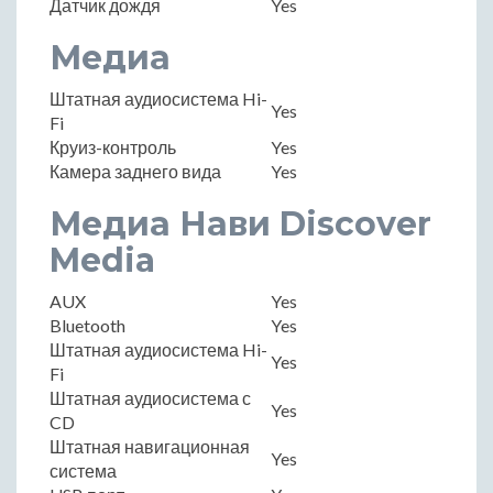
Датчик дождя
Yes
Медиа
Штатная аудиосистема Hi-
Yes
Fi
Круиз-контроль
Yes
Камера заднего вида
Yes
Медиа Нави Discover
Media
AUX
Yes
Bluetooth
Yes
Штатная аудиосистема Hi-
Yes
Fi
Штатная аудиосистема с
Yes
CD
Штатная навигационная
Yes
система