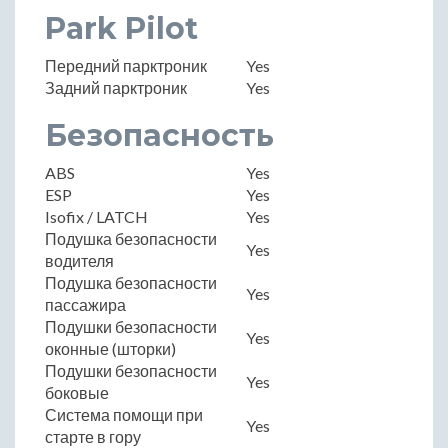
Park Pilot
Передний парктроник
Yes
Задний парктроник
Yes
Безопасность
ABS
Yes
ESP
Yes
Isofix / LATCH
Yes
Подушка безопасности
Yes
водителя
Подушка безопасности
Yes
пассажира
Подушки безопасности
Yes
оконные (шторки)
Подушки безопасности
Yes
боковые
Система помощи при
Yes
старте в гору