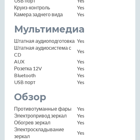
USB порт
Yes
Круиз-контроль
Yes
Камера заднего вида
Yes
Мультимедиа
Штатная аудиоподготовка
Yes
Штатная аудиосистема с
Yes
CD
AUX
Yes
Розетка 12V
Yes
Bluetooth
Yes
USB порт
Yes
Обзор
Противотуманные фары
Yes
Электропривод зеркал
Yes
Обогрев зеркал
Yes
Электроскладывание
Yes
зеркал