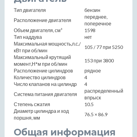
Тип двигателя
бензин
переднее,
Расположение двигателя
поперечное
Объем двигателя, см³
1598
Тип наддува
нет
Максимальная мощность,л.с./
105 / 77 при 5250
кВт при об/мин
Максимальный крутящий
153 при 3800
момент,Н*м при об/мин
Расположение цилиндров
рядное
Количество цилиндров
4
Число клапанов на цилиндр
4
распределенный
Система питания двигателя
впрыск
Степень сжатия
10.5
Диаметр цилиндра и ход
76.5 × 86.9
поршня, мм
Общая информация