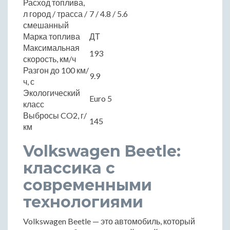
Расход топлива,
л город / трасса /
7 / 4.8 / 5.6
смешанный
Марка топлива
ДТ
Максимальная
193
скорость, км/ч
Разгон до 100 км/
9.9
ч, с
Экологический
Euro 5
класс
Выбросы CO2, г/
145
км
Volkswagen Beetle:
классика с
современными
технологиями
Volkswagen Beetle — это автомобиль, который