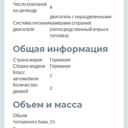
Число клапанов
4
на цилиндр
двигатель с неразделенными
Система питания
камерами сгорания
двигателя
(непосредственный впрыск
топлива)
Общая информация
Страна марки
Германия
Сборка модели
Германия
Класс
C
автомобиля
Количество
2
дверей
Объем и масса
Объем
топливного бака,
55
л