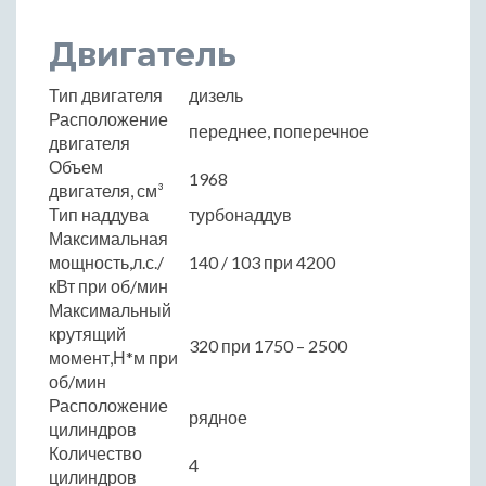
Двигатель
Тип двигателя
дизель
Расположение
переднее, поперечное
двигателя
Объем
1968
двигателя, см³
Тип наддува
турбонаддув
Максимальная
мощность,л.с./
140 / 103 при 4200
кВт при об/мин
Максимальный
крутящий
320 при 1750 – 2500
момент,Н*м при
об/мин
Расположение
рядное
цилиндров
Количество
4
цилиндров