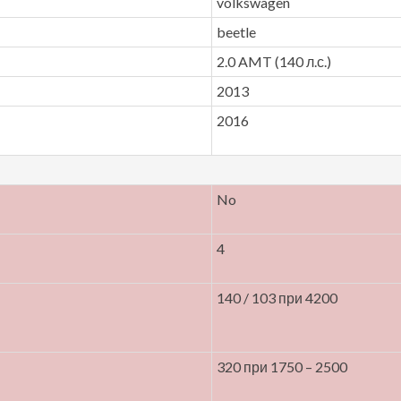
volkswagen
beetle
2.0 AMT (140 л.с.)
2013
2016
No
4
140 / 103 при 4200
320 при 1750 – 2500