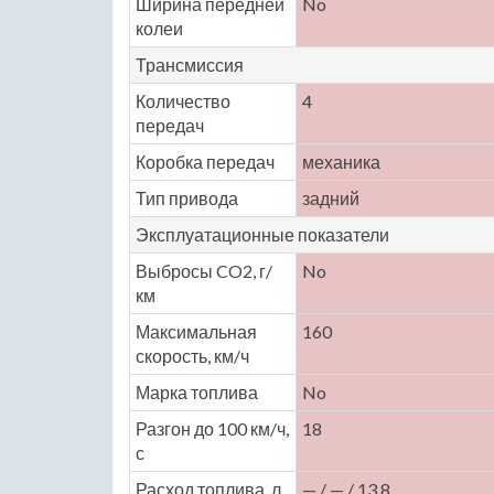
Ширина передней
No
колеи
Трансмиссия
Количество
4
передач
Коробка передач
механика
Тип привода
задний
Эксплуатационные показатели
Выбросы CO2, г/
No
км
Максимальная
160
скорость, км/ч
Марка топлива
No
Разгон до 100 км/ч,
18
с
Расход топлива, л
— / — / 13.8