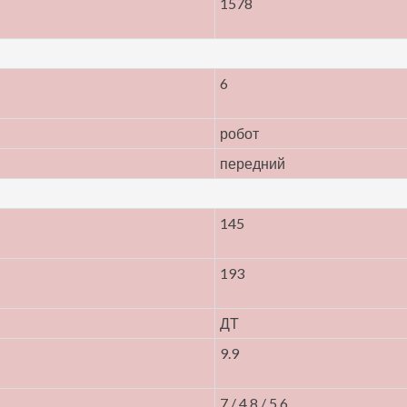
1578
6
робот
передний
145
193
ДТ
9.9
7 / 4.8 / 5.6