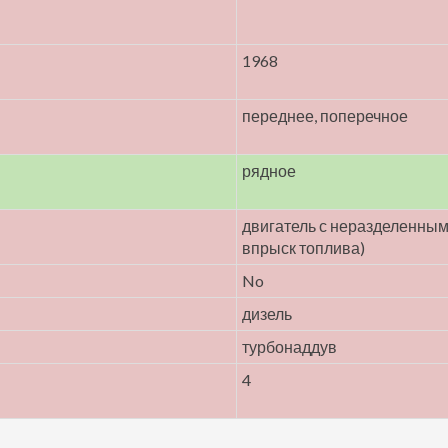
1968
переднее, поперечное
рядное
двигатель с неразделенны
впрыск топлива)
No
дизель
турбонаддув
4