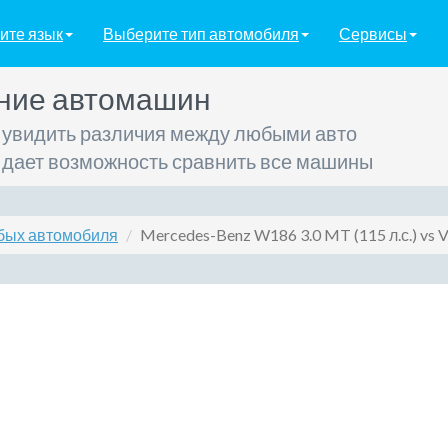
ите язык
Выберите тип автомобиля
Сервисы
ние автомашин
 увидить различия между любыми авто
 дает возможность сравнить все машины
бых автомобиля
Mercedes-Benz W186 3.0 MT (115 л.с.) vs V