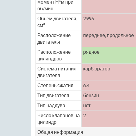
момент,Н*м при
об/мин
Объем двигателя,
2996
см³
Расположение
переднее, продольное
двигателя
Расположение
рядное
цилиндров
Система питания
карбюратор
двигателя
Степень сжатия
6.4
Тип двигателя
бензин
Тип наддува
нет
Число клапанов на
2
цилиндр
Общая информация