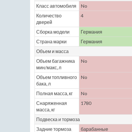
Класс автомобиля
No
Количество
4
дверей
Сборка модели
Германия
Страна марки
Германия
Объем и масса
Объем багажника
No
мин/макс, л
Объем топливного
No
бака, л
Полная масса, кг
No
Снаряженная
1780
масса, кг
Подвеска и тормоза
Задние тормоза
барабанные