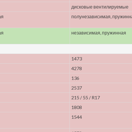
дисковые вентилируемые
ая
полунезависимая, пружинн
ая
независимая, пружинная
1473
4278
136
2537
215 / 55 / R17
1808
1544