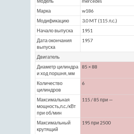
Модель
mercedes
Марка
w186
Модификацию
3.0 MT (115 л.с.)
Начало выпуска
1951
Дата окончания
1957
выпуска
Двигатель
Диаметр цилиндра
85 × 88
и ход поршня, мм
Количество
6
цилиндров
Максимальная
115 / 85 при —
мощность,л.с./кВт
при об/мин
Максимальный
195 при 2500
крутящий